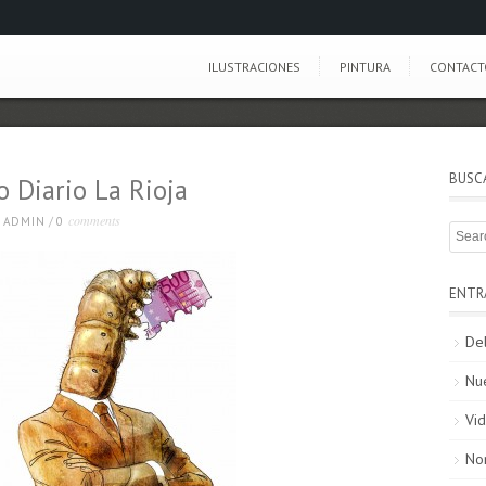
ILUSTRACIONES
PINTURA
CONTACT
BUSC
o Diario La Rioja
comments
ADMIN
/
0
ENTR
De
Nu
Vid
No