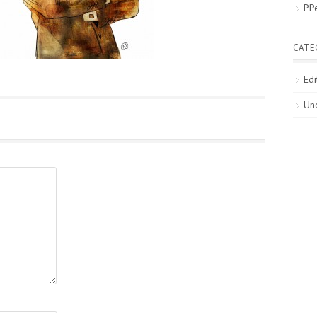
PP
CATE
Edi
Un