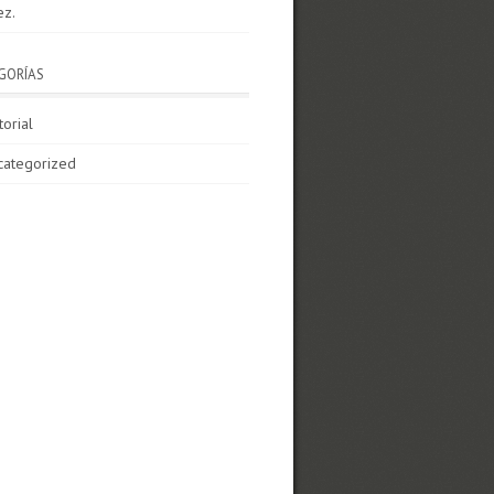
ez.
GORÍAS
torial
categorized