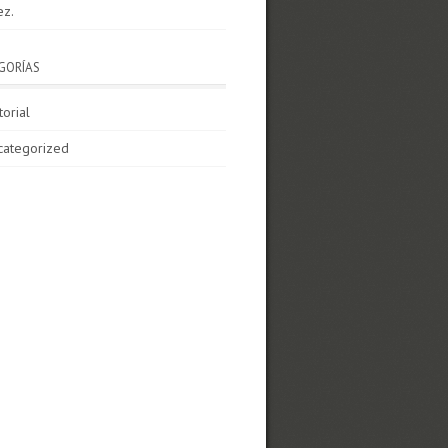
ez.
GORÍAS
torial
categorized