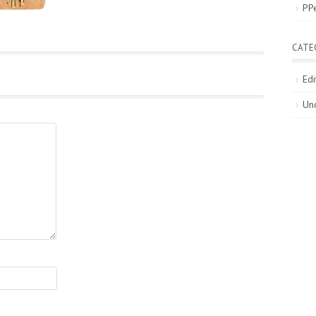
PP
CATE
Edi
Un