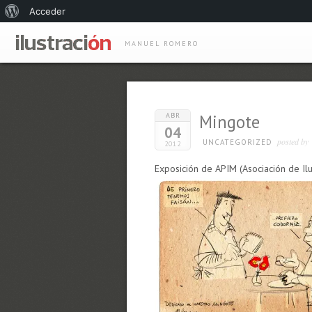
Acerca
Acceder
de
MANUEL ROMERO
WordPress
ABR
Mingote
04
posted by
UNCATEGORIZED
2012
Exposición de APIM (Asociación de Il