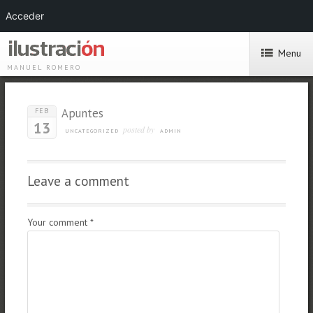
Acceder
Menu
MANUEL ROMERO
Apuntes
FEB
13
posted by
UNCATEGORIZED
ADMIN
Leave a comment
Your comment
*