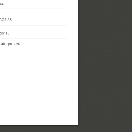
ez.
GORÍAS
torial
categorized