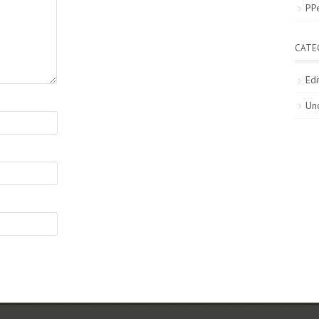
PP
CATE
Edi
Un