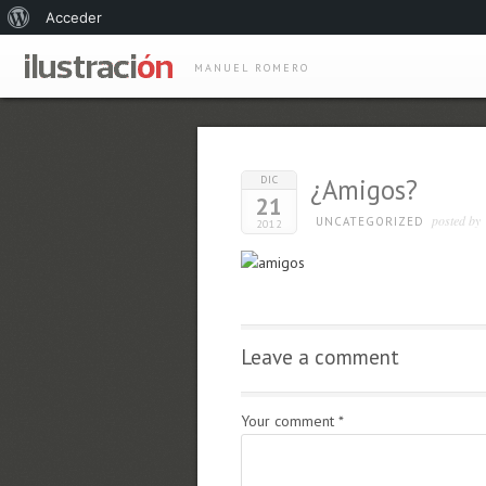
Acerca
Acceder
de
MANUEL ROMERO
WordPress
DIC
¿Amigos?
21
posted by
UNCATEGORIZED
2012
Leave a comment
Your comment
*