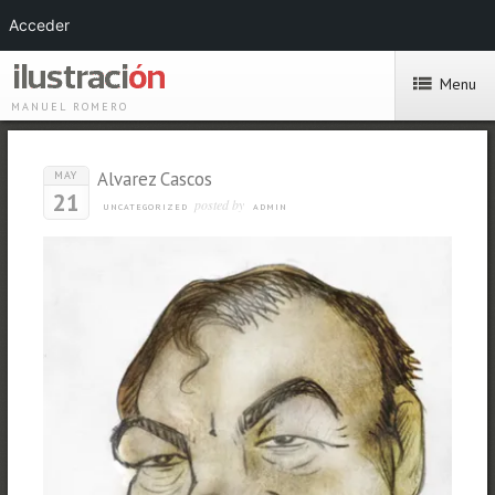
Acceder
Menu
MANUEL ROMERO
Alvarez Cascos
MAY
21
posted by
UNCATEGORIZED
ADMIN